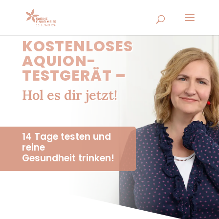
KOSTENLOSES
AQUION-
TESTGERÄT –
Hol es dir jetzt!
14 Tage testen und
reine
Gesundheit trinken!