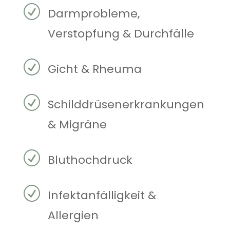
R
Darmprobleme,
Verstopfung & Durchfälle
R
Gicht & Rheuma
R
Schilddrüsenerkrankungen
& Migräne
R
Bluthochdruck
R
Infektanfälligkeit &
Allergien