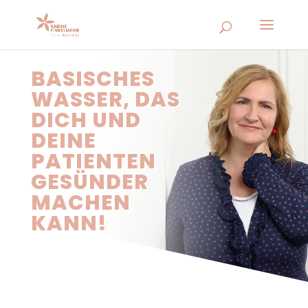
BASISCHES
WASSER, DAS
DICH UND
DEINE
PATIENTEN
GESÜNDER
MACHEN
KANN!